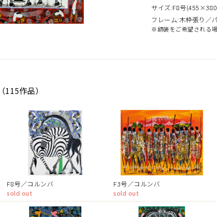
サイズ:F8号(455×380
フレーム:木枠張り／
※額装をご希望される
（115作品）
F8号／コルンバ
F3号／コルンバ
sold out
sold out