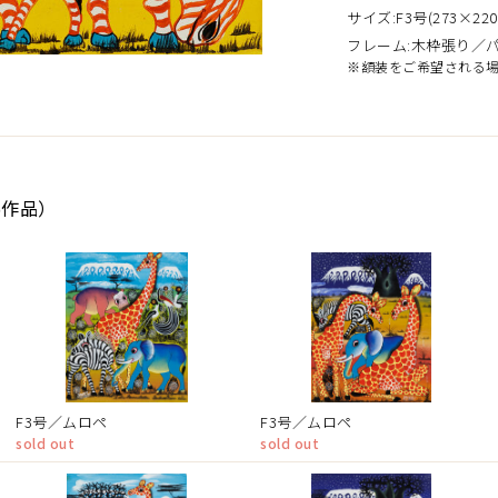
サイズ:F3号(273×220
フレーム:木枠張り／
※額装をご希望される
5作品）
F3号／ムロペ
F3号／ムロペ
sold out
sold out