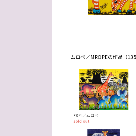
ムロペ／MROPEの作品（13
F8号／ムロペ
sold out