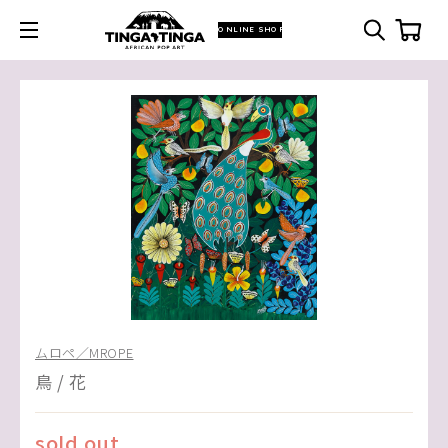
ONLINE SHOP
ムロペ／MROPE
鳥 / 花
sold out