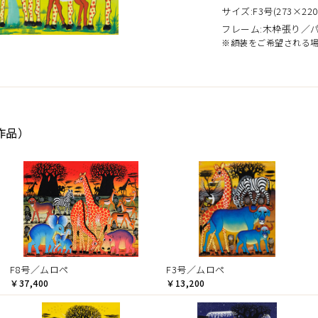
サイズ:F3号(273×220
フレーム:木枠張り／
※額装をご希望される
作品）
F8号／ムロペ
F3号／ムロペ
￥37,400
￥13,200