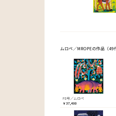
ムロペ／MROPEの作品（49
F8号／ムロペ
￥37,400