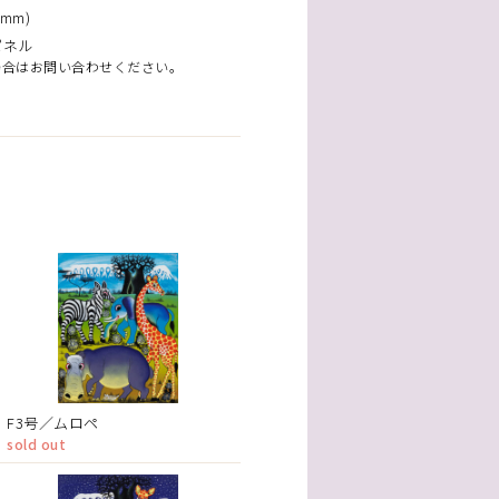
mm)
パネル
場合はお問い合わせください。
F3号／ムロペ
sold out