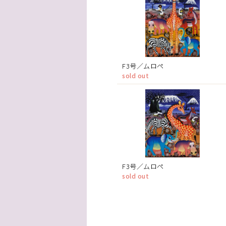
F3号／ムロペ
sold out
F3号／ムロペ
sold out