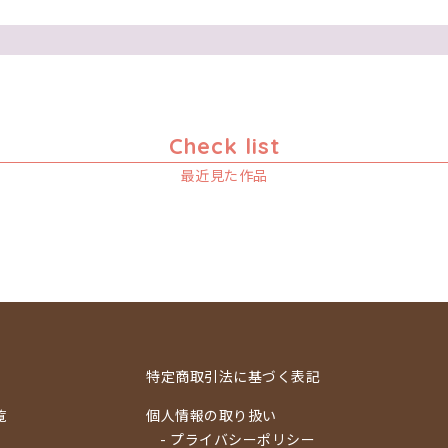
Check list
最近見た作品
特定商取引法に基づく表記
覧
個人情報の取り扱い
- プライバシーポリシー