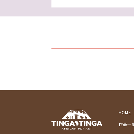
HOME
作品一