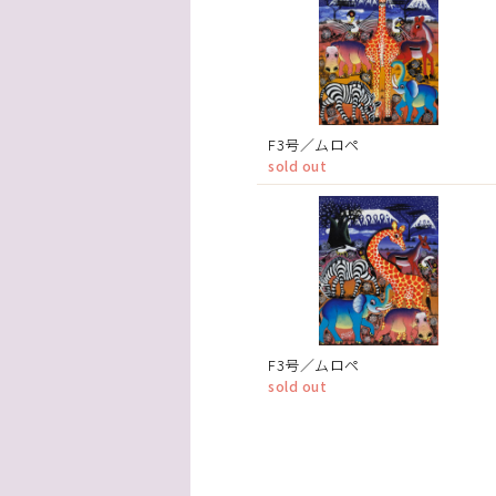
F3号／ムロペ
sold out
F3号／ムロペ
sold out