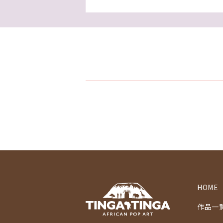
HOME
作品一