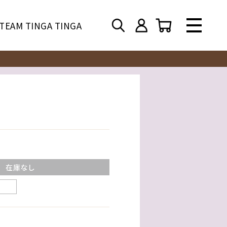
TEAM TINGA TINGA
在庫なし