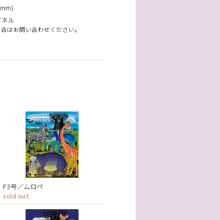
mm)
パネル
場合はお問い合わせください。
F3号／ムロペ
sold out