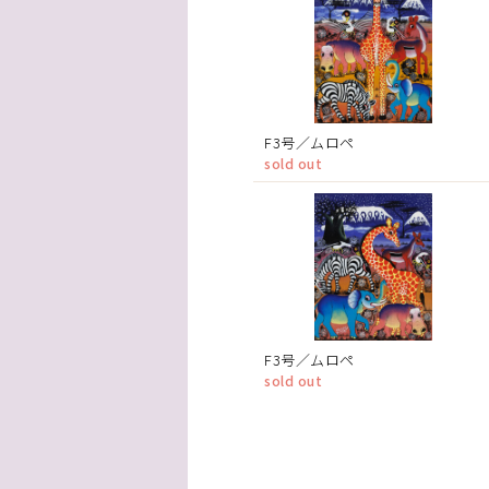
F3号／ムロペ
sold out
F3号／ムロペ
sold out