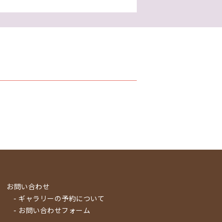
お問い合わせ
- ギャラリーの予約について
- お問い合わせフォーム