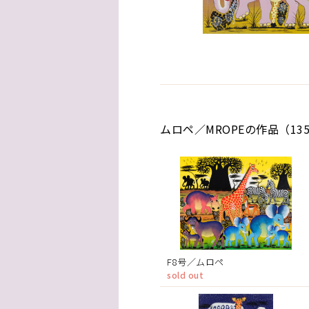
ムロペ／MROPEの作品（13
F8号／ムロペ
sold out