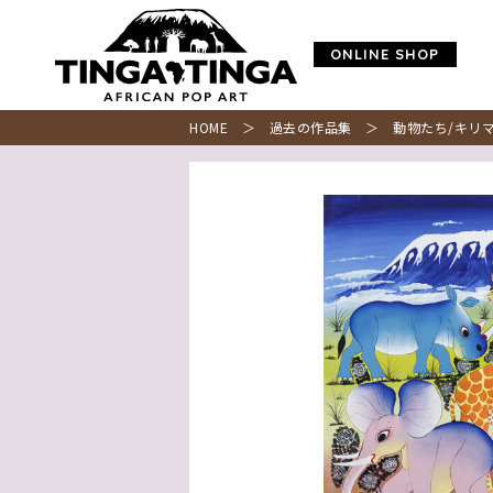
ONLINE SHOP
HOME
＞
過去の作品集
＞ 動物たち/キリマ