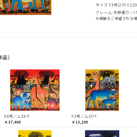
サイズ:F3号(273×220
フレーム:木枠張り／
※額装をご希望される
作品）
F8号／ムロペ
F3号／ムロペ
￥37,400
￥13,200