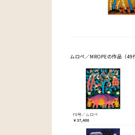
ムロペ／MROPEの作品（49
F8号／ムロペ
￥37,400