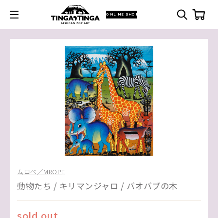
ONLINE SHOP
ムロペ／MROPE
動物たち / キリマンジャロ / バオバブの木
sold out