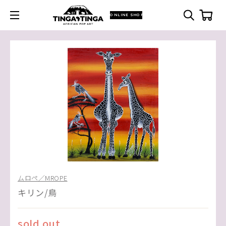
ONLINE SHOP
ムロペ／MROPE
キリン/鳥
sold out