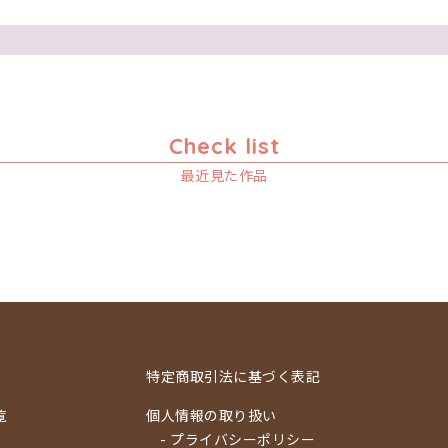
Check list
最近見た作品
特定商取引法に基づく表記
覧
個人情報の取り扱い
- プライバシーポリシー