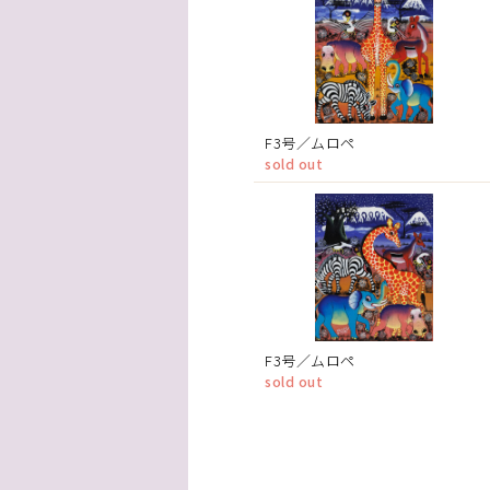
F3号／ムロペ
sold out
F3号／ムロペ
sold out