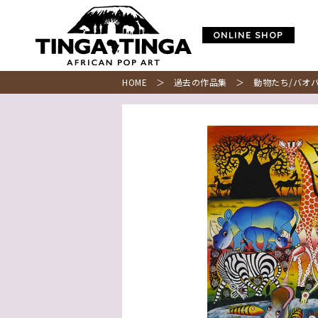
ONLINE SHOP
HOME
＞
過去の作品集
＞ 動物たち/バオ