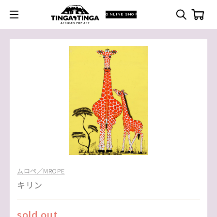
ONLINE SHOP
ムロペ／MROPE
キリン
sold out