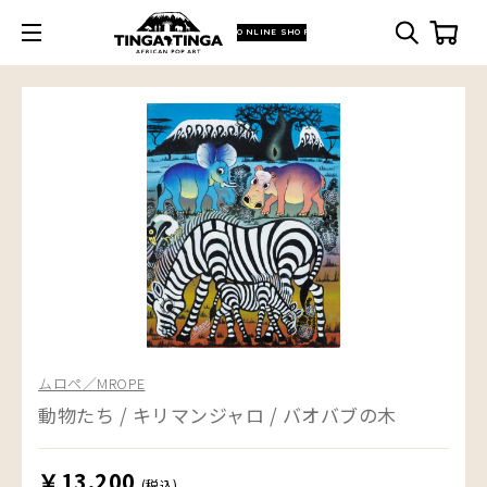
ONLINE SHOP
ムロペ／MROPE
動物たち / キリマンジャロ / バオバブの木
￥13,200
(税込)