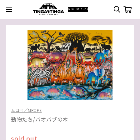
ONLINE SHOP
ムロペ／MROPE
動物たち/バオバブの木
sold out