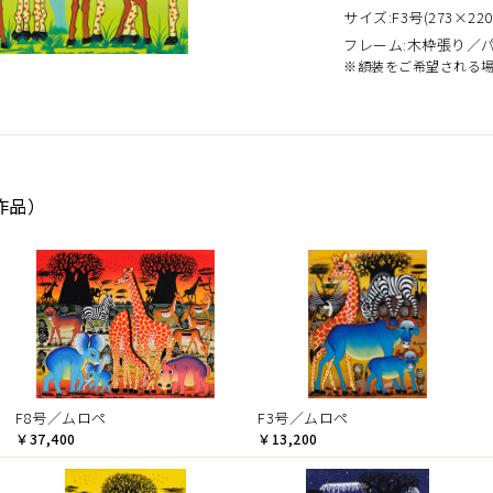
サイズ:F3号(273×220
フレーム:木枠張り／
※額装をご希望される
作品）
F8号／ムロペ
F3号／ムロペ
￥37,400
￥13,200