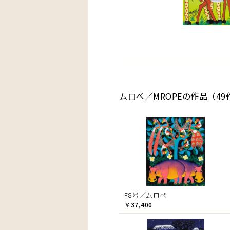
ムロペ／MROPEの作品（49
F8号／ムロペ
￥37,400