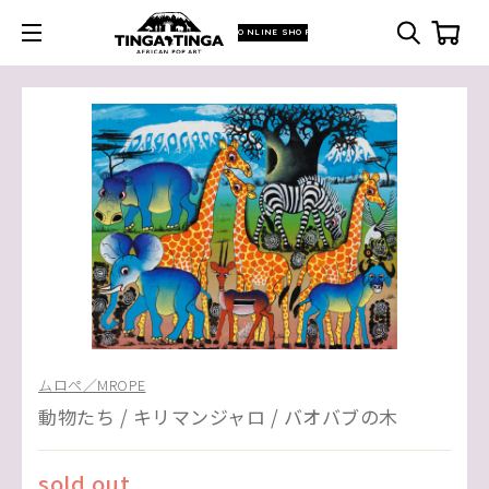
ONLINE SHOP
ムロペ／MROPE
動物たち / キリマンジャロ / バオバブの木
sold out