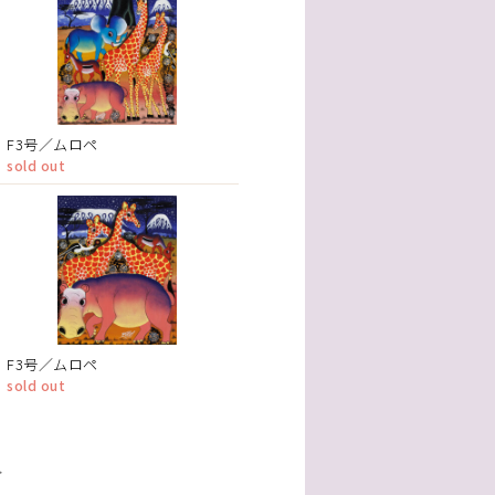
F3号／ムロペ
sold out
F3号／ムロペ
sold out
>