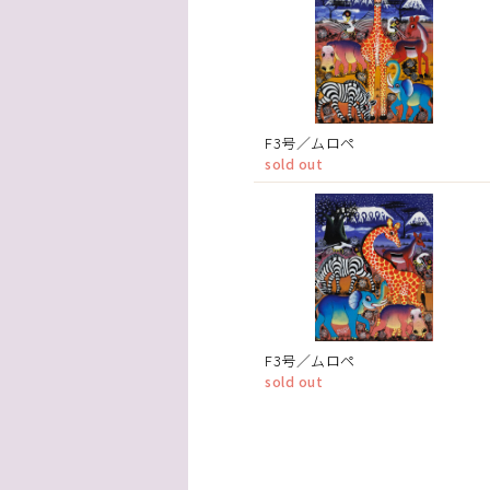
F3号／ムロペ
sold out
F3号／ムロペ
sold out