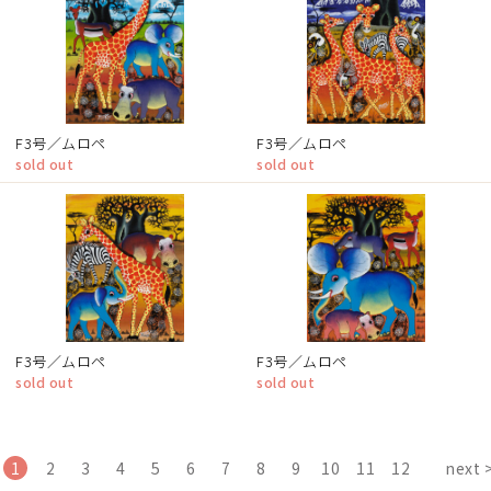
F3号／ムロペ
F3号／ムロペ
sold out
sold out
F3号／ムロペ
F3号／ムロペ
sold out
sold out
1
2
3
4
5
6
7
8
9
10
11
12
next 