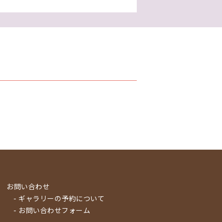
お問い合わせ
- ギャラリーの予約について
- お問い合わせフォーム