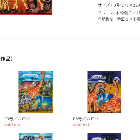
サイズ:F3号(273×220
フレーム:木枠張り／
※額装をご希望される
5作品）
F3号／ムロペ
F3号／ムロペ
sold out
sold out