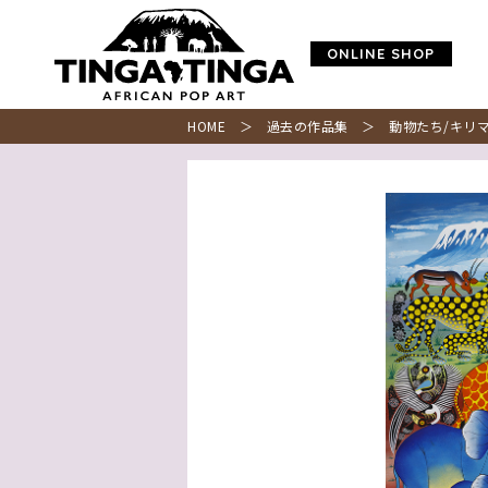
ONLINE SHOP
HOME
＞
過去の作品集
＞ 動物たち/キリマ