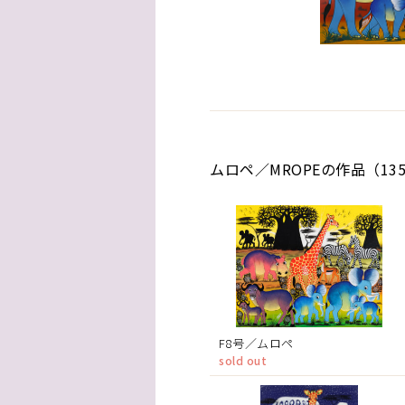
ムロペ／MROPEの作品（13
F8号／ムロペ
sold out