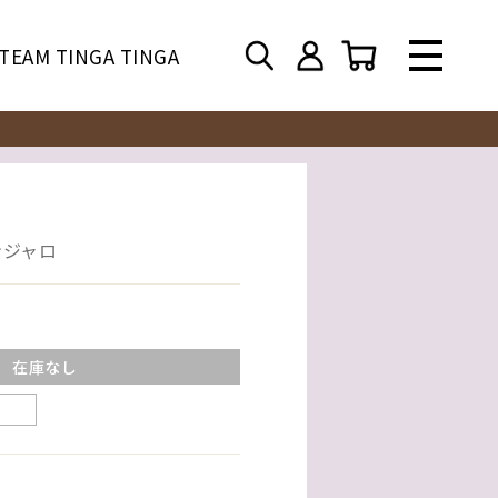
TEAM TINGA TINGA
ンジャロ
在庫なし