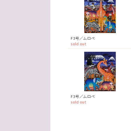
F3号／ムロペ
sold out
F3号／ムロペ
sold out