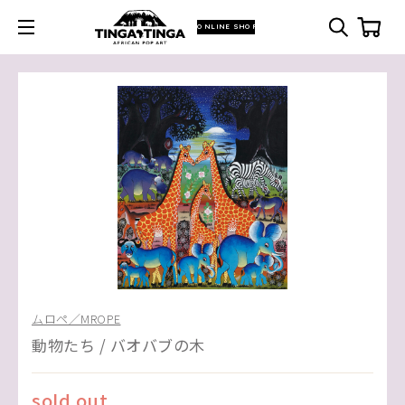
ONLINE SHOP
ムロペ／MROPE
動物たち / バオバブの木
sold out