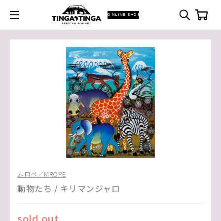
ONLINE SHOP
ムロペ／MROPE
動物たち / キリマンジャロ
sold out