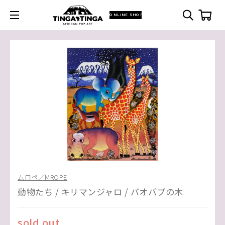
ONLINE SHOP
ムロペ／MROPE
動物たち / キリマンジャロ / バオバブの木
sold out