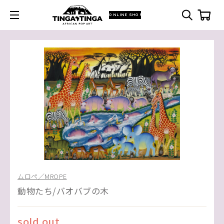
ONLINE SHOP
ムロペ／MROPE
動物たち/バオバブの木
sold out