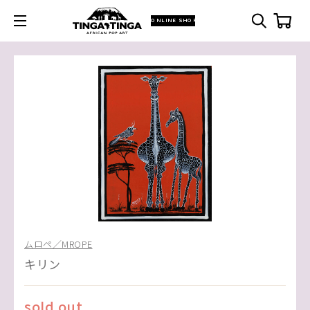
ONLINE SHOP
ムロペ／MROPE
キリン
sold out