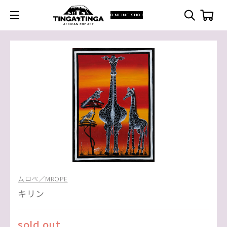
ONLINE SHOP
ムロペ／MROPE
キリン
sold out