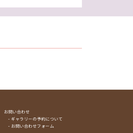
お問い合わせ
- ギャラリーの予約について
- お問い合わせフォーム