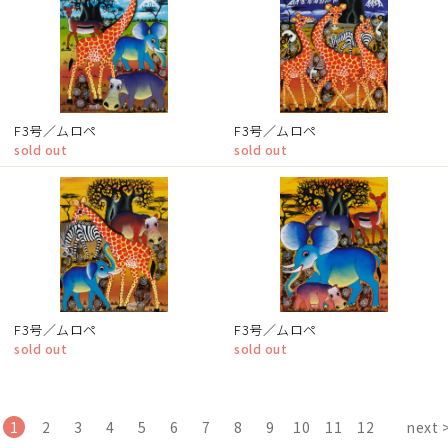
F3号／ムロペ
F3号／ムロペ
sold out
sold out
F3号／ムロペ
F3号／ムロペ
sold out
sold out
1
2
3
4
5
6
7
8
9
10
11
12
next 