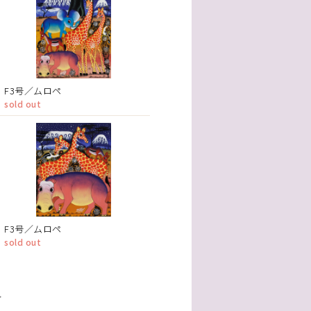
F3号／ムロペ
sold out
F3号／ムロペ
sold out
>