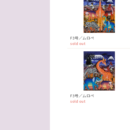
F3号／ムロペ
sold out
F3号／ムロペ
sold out