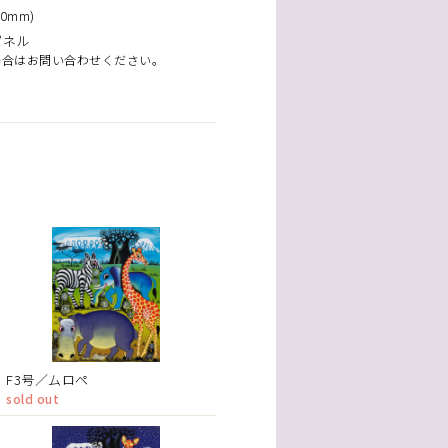
0mm)
パネル
場合はお問い合わせください。
F3号／ムロペ
sold out