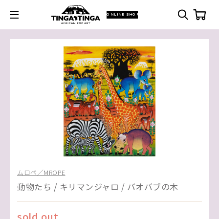
ONLINE SHOP
ムロペ／MROPE
動物たち / キリマンジャロ / バオバブの木
sold out