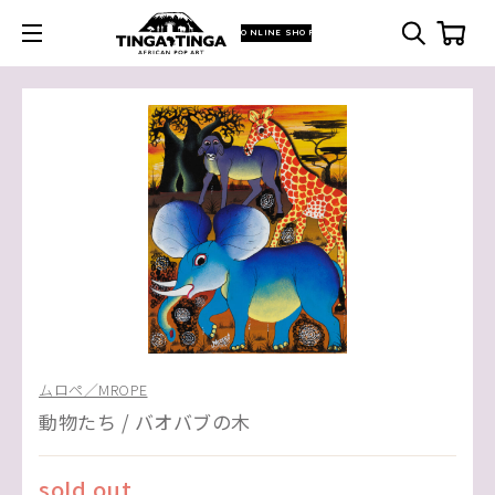
ONLINE SHOP
ムロペ／MROPE
動物たち / バオバブの木
sold out