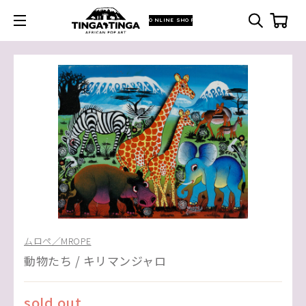
ONLINE SHOP
ムロペ／MROPE
動物たち / キリマンジャロ
sold out