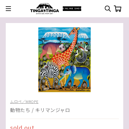
ONLINE SHOP
ムロペ／MROPE
動物たち / キリマンジャロ
sold out