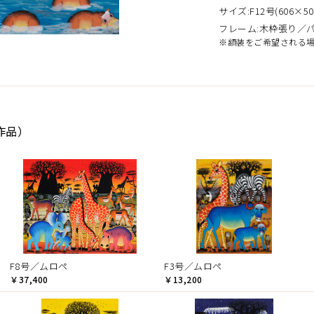
サイズ:F12号(606×50
フレーム:木枠張り／
※額装をご希望される
作品）
F8号／ムロペ
F3号／ムロペ
￥37,400
￥13,200