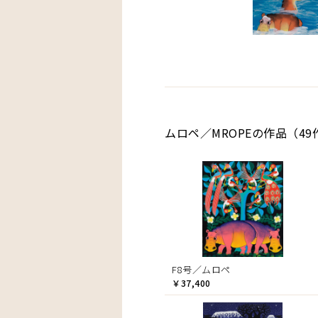
ムロペ／MROPEの作品（49
F8号／ムロペ
￥37,400