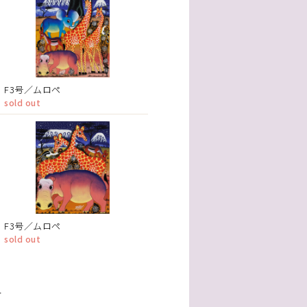
F3号／ムロペ
sold out
F3号／ムロペ
sold out
>