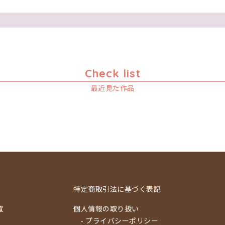
Check list
最近見た作品
特定商取引法に基づく表記
覧
個人情報の取り扱い
- プライバシーポリシー