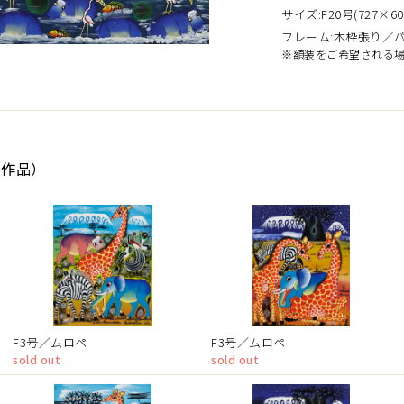
サイズ:F20号(727×60
フレーム:木枠張り／
※額装をご希望される
5作品）
F3号／ムロペ
F3号／ムロペ
sold out
sold out